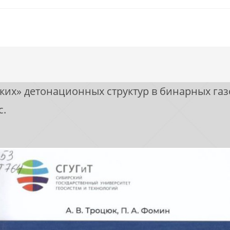
х» детонационных структур в бинарных газовы
с.