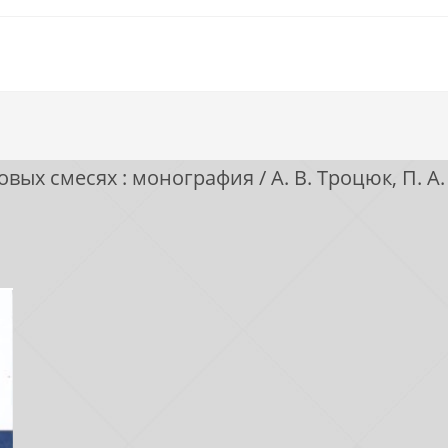
х смесях : монография / А. В. Троцюк, П. А.