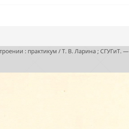
нии : практикум / Т. В. Ларина ; СГУГиТ. — Н