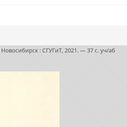
овосибирск : СГУГиТ, 2021. — 37 с. уч/аб